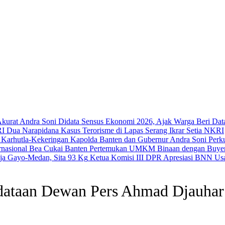
Andra Soni Didata Sensus Ekonomi 2026, Ajak Warga Beri Dat
Dua Narapidana Kasus Terorisme di Lapas Serang Ikrar Setia NKRI
Kapolda Banten dan Gubernur Andra Soni Perku
Bea Cukai Banten Pertemukan UMKM Binaan dengan Buyer 
Ketua Komisi III DPR Apresiasi BNN Usa
ndataan Dewan Pers Ahmad Djauhar