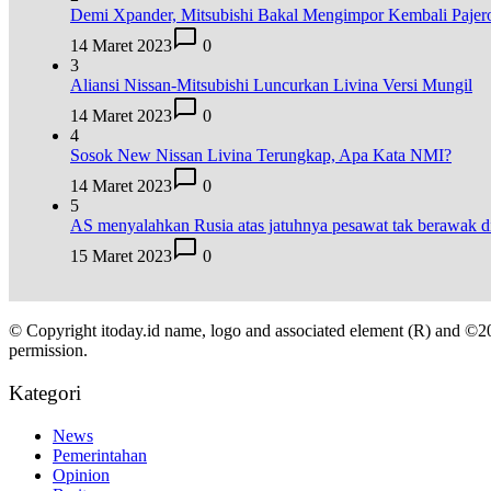
Demi Xpander, Mitsubishi Bakal Mengimpor Kembali Pajer
14 Maret 2023
0
3
Aliansi Nissan-Mitsubishi Luncurkan Livina Versi Mungil
14 Maret 2023
0
4
Sosok New Nissan Livina Terungkap, Apa Kata NMI?
14 Maret 2023
0
5
AS menyalahkan Rusia atas jatuhnya pesawat tak berawak
15 Maret 2023
0
© Copyright itoday.id name, logo and associated element (R) and ©2
permission.
Kategori
News
Pemerintahan
Opinion