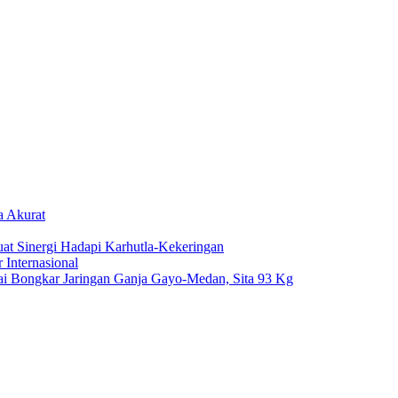
a Akurat
at Sinergi Hadapi Karhutla-Kekeringan
Internasional
i Bongkar Jaringan Ganja Gayo-Medan, Sita 93 Kg