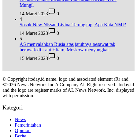
Mungil
14 Maret 2023
0
4
Sosok New Nissan Livina Terungkap, Apa Kata NMI?
14 Maret 2023
0
5
AS menyalahkan Rusia atas jatuhnya pesawat tak
berawak di Laut Hitam, Moskow menyangkal
15 Maret 2023
0
© Copyright itoday.id name, logo and associated element (R) and
©2026 News Network Inc A Company All Right reserved. itoday.id
and the logo are register marks of AL News Network, Inc. displayed
with permission.
Kategori
News
Pemerintahan
Opinion
Berita