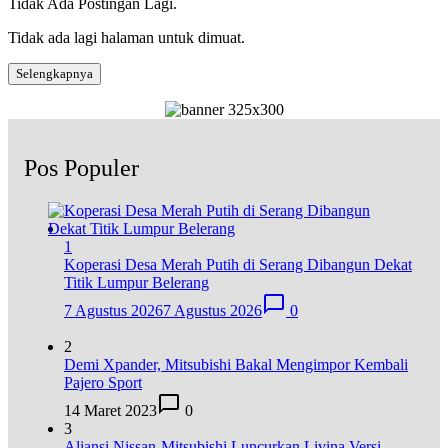
Tidak Ada Postingan Lagi.
Tidak ada lagi halaman untuk dimuat.
Selengkapnya
Pos Populer
1
Koperasi Desa Merah Putih di Serang Dibangun Dekat
Titik Lumpur Belerang
7 Agustus 2026
7 Agustus 2026
0
2
Demi Xpander, Mitsubishi Bakal Mengimpor Kembali
Pajero Sport
14 Maret 2023
0
3
Aliansi Nissan-Mitsubishi Luncurkan Livina Versi