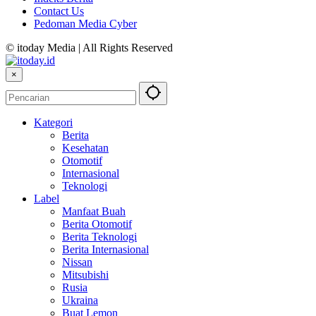
Contact Us
Pedoman Media Cyber
© itoday Media | All Rights Reserved
×
Kategori
Berita
Kesehatan
Otomotif
Internasional
Teknologi
Label
Manfaat Buah
Berita Otomotif
Berita Teknologi
Berita Internasional
Nissan
Mitsubishi
Rusia
Ukraina
Buat Lemon