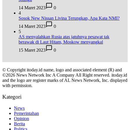
14 Maret 2023
0
4
Sosok New Nissan Livina Terungkap, Apa Kata NMI?
14 Maret 2023
0
5
AS menyalahkan Rusia atas jatuhnya pesawat tak
berawak di Laut Hitam, Moskow menyangkal
15 Maret 2023
0
© Copyright itoday.id name, logo and associated element (R) and
©2026 News Network Inc A Company All Right reserved. itoday.id
and the logo are register marks of AL News Network, Inc. displayed
with permission.
Kategori
News
Pemerintahan
Opinion
Berita
Politics