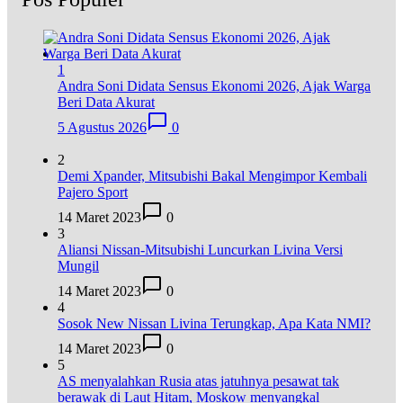
1
Andra Soni Didata Sensus Ekonomi 2026, Ajak Warga
Beri Data Akurat
5 Agustus 2026
0
2
Demi Xpander, Mitsubishi Bakal Mengimpor Kembali
Pajero Sport
14 Maret 2023
0
3
Aliansi Nissan-Mitsubishi Luncurkan Livina Versi
Mungil
14 Maret 2023
0
4
Sosok New Nissan Livina Terungkap, Apa Kata NMI?
14 Maret 2023
0
5
AS menyalahkan Rusia atas jatuhnya pesawat tak
berawak di Laut Hitam, Moskow menyangkal