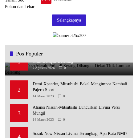
Selengkapnya
Pos Populer
Koperasi Desa Merah Putih di Serang Dibangun Dekat
1
Titik Lumpur Belerang
7 Agustus 2026
0
Demi Xpander, Mitsubishi Bakal Mengimpor Kembali
2
Pajero Sport
14 Maret 2023
0
Aliansi Nissan-Mitsubishi Luncurkan Livina Versi
3
Mungil
14 Maret 2023
0
Sosok New Nissan Livina Terungkap, Apa Kata NMI?
4