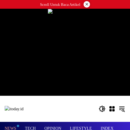
Langsung
×
Scroll Untuk Baca Artikel
ke
konten
NEWS
TECH
OPINION
LIFESTYLE
INDEX