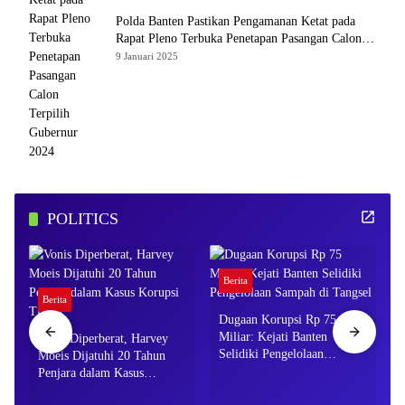
Polda Banten Pastikan Pengamanan Ketat pada
Rapat Pleno Terbuka Penetapan Pasangan Calon
Terpilih Gubernur 2024
9 Januari 2025
POLITICS
Berita
Berita
P
Dugaan Korupsi Rp 75
Miliar: Kejati Banten
Vonis Diperberat, Harvey
Selidiki Pengelolaan
Moeis Dijatuhi 20 Tahun
Sampah di Tangsel
Penjara dalam Kasus
Korupsi Timah