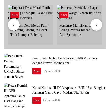
News
News
Koperasi Desa Merah Putih
Porsenap Meriahkan Lapas
di Serang Dibangun Dekat
Serang, Warga Binaan Ikut
Titik Lumpur Belerang
Adu Sportivitas
S
T
Bea Cukai Banten Pertemukan UMKM Binaan
dengan Buyer Internasional
News
3 Agustus 2026
Ketua Komisi III DPR Apresiasi BNN Usai Bongkar
Jaringan Ganja Gayo-Medan, Sita 93 Kg
News
1 Agustus 2026